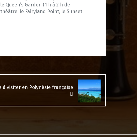
le Queen’s Garden (1 h à 2 h de
éâtre, le Fairyland Point, le Sunset
s à visiter en Polynésie française