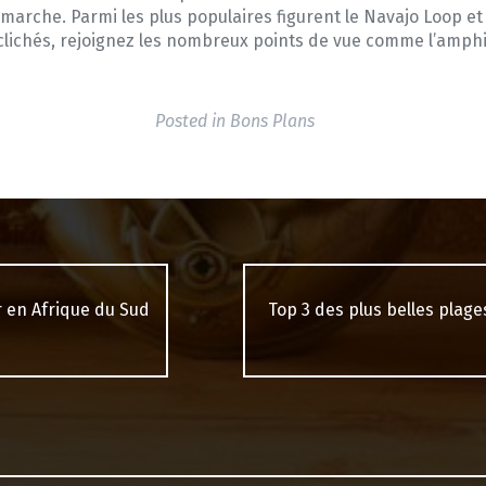
marche. Parmi les plus populaires figurent le Navajo Loop et 
lichés, rejoignez les nombreux points de vue comme l’amphith
Posted in
Bons Plans
ur en Afrique du Sud
Top 3 des plus belles plage