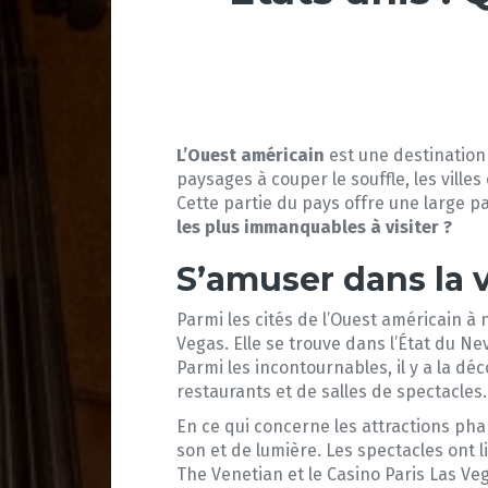
L’Ouest américain
est une destination
paysages à couper le souffle, les vill
Cette partie du pays offre une large pa
les plus immanquables à visiter ?
S’amuser dans la v
Parmi les cités de l’Ouest américain à
Vegas. Elle se trouve dans l’État du N
Parmi les incontournables, il y a la dé
restaurants et de salles de spectacles.
En ce qui concerne les attractions pha
son et de lumière. Les spectacles ont li
The Venetian et le Casino Paris Las Ve