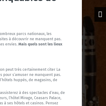
 nombreux parcs nationaux, les
s sites à découvrir ne manquent pas.
les envies.
Mais quels sont les lieux
 on peut très certainement citer La
ités pour s’amuser ne manquent pas.
é d’hôtels huppés, de magasins, de
assisterez à des spectacles d’eau, de
eurs, l’hôtel Mirage, Ceasars Palace,
as à ses hôtels et casinos. Pensez