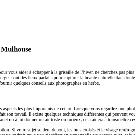
à Mulhouse
our vous aider à échapper à la grisaille de l’hiver, ne cherchez pas plus
ges sont des lieux parfaits pour capturer la beauté naturelle dans toute
fournir quelques conseils aux photographes en herbe.
des aspects les plus importants de cet art. Lorsque vous regardez une pho
ait son travail. Il existe quelques techniques différentes qui peuvent v
 sujet ou à lui donner un air triste ou furieux, cela aidera à transmettre c
on. Si votre sujet se tient debout, les bras croisés et le visage renfro