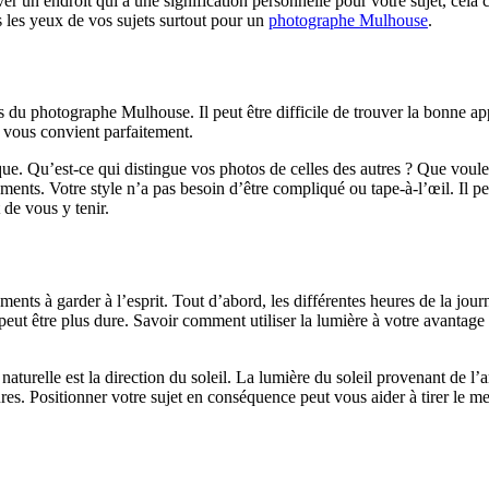
ver un endroit qui a une signification personnelle pour votre sujet, cela
ns les yeux de vos sujets surtout pour un
photographe Mulhouse
.
 du photographe Mulhouse. Il peut être difficile de trouver la bonne app
 vous convient parfaitement.
que. Qu’est-ce qui distingue vos photos de celles des autres ? Que voul
nts. Votre style n’a pas besoin d’être compliqué ou tape-à-l’œil. Il p
 de vous y tenir.
éléments à garder à l’esprit. Tout d’abord, les différentes heures de la jo
 peut être plus dure. Savoir comment utiliser la lumière à votre avantag
aturelle est la direction du soleil. La lumière du soleil provenant de l’
res. Positionner votre sujet en conséquence peut vous aider à tirer le mei